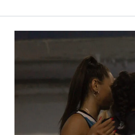
VÓLEY
FEMENINO
–
PRIMERA
DIVISIÓN
–
PLAYOFFS
–
SEMIFINALES
–
PARTIDO
1