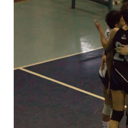
PRIMERA
DIVISIÓN
–
PLAYOFFS
–
SEMIFINALES
–
PARTIDO
2