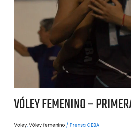
VÓLEY FEMENINO – PRIMERA
Voley
,
Vóley femenino
/
Prensa GEBA