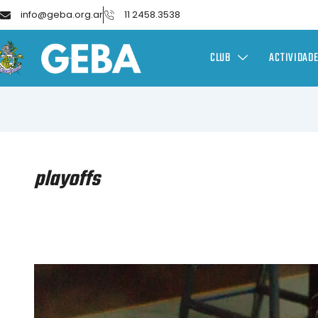
info@geba.org.ar
11 2458.3538
CLUB
ACTIVIDAD
playoffs
VÓLEY
FEMENINO
–