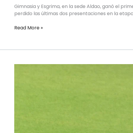
Gimnasia y Esgrima, en la sede Aldao, ganó el prime
perdido las últimas dos presentaciones en la etapa 
Read More »
HOCKEY
SOBRE
CÉSPED
FEMENINO
–
TORNEO
METROPOLITANO
–
PLAYOFFS
–