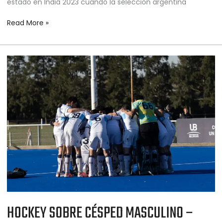
estado en India 2023 cuando la selección argentina
Read More »
HOCKEY
SOBRE
CÉSPED
MASCULINO
–
TORNEO
METROPOLITANO
–
RUEDA
2
–
FECHA
4
HOCKEY SOBRE CÉSPED MASCULINO –