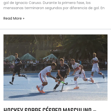
gol de Ignacio Caruso. Durante la primera fase, los
menssanas terminaron segundos por diferencia de gol. En
Read More »
HOCKEY
SOBRE
CÉSPED
MASCULINO
–
JUEGOS
SURAMERICANOS
SANTA
FE
2026