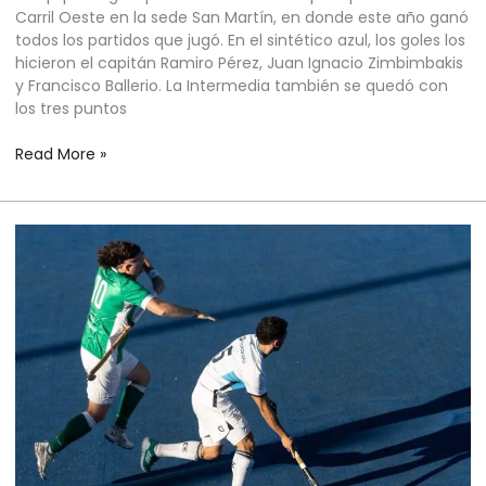
Carril Oeste en la sede San Martín, en donde este año ganó
todos los partidos que jugó. En el sintético azul, los goles los
hicieron el capitán Ramiro Pérez, Juan Ignacio Zimbimbakis
y Francisco Ballerio. La Intermedia también se quedó con
los tres puntos
Read More »
HOCKEY
SOBRE
CÉSPED
MASCULINO
–
TORNEO
METROPOLITANO
–
RUEDA
2
–
FECHA