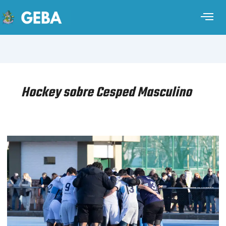
Hockey sobre Cesped Masculino
HOCKEY
SOBRE
CÉSPED
MASCULINO
–
COPA
BUENOS
AIRES
–