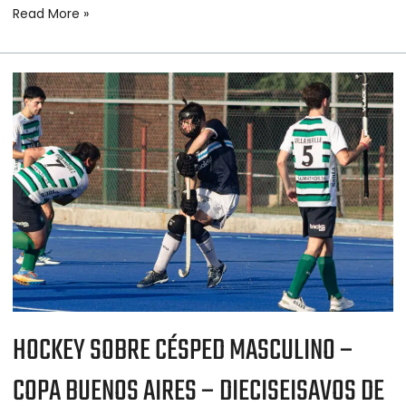
Read More »
HOCKEY
SOBRE
CÉSPED
MASCULINO
–
COPA
BUENOS
AIRES
–
DIECISEISAVOS
DE
FINAL
HOCKEY SOBRE CÉSPED MASCULINO –
COPA BUENOS AIRES – DIECISEISAVOS DE