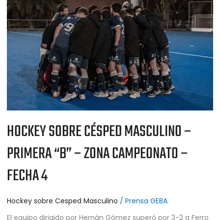
CÉSPED
MASCULINO
–
PRIMERA
“B”
–
ZONA
CAMPEONATO
–
FECHA
4
HOCKEY SOBRE CÉSPED MASCULINO –
PRIMERA “B” – ZONA CAMPEONATO –
FECHA 4
Hockey sobre Cesped Masculino
/
Prensa GEBA
El equipo dirigido por Hernán Gómez superó por 3-2 a Ferro