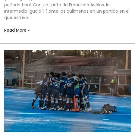
período final. Con un tanto de Francisco Aválos, la
Intermedia igualó 1-1 ante los quilmeños en un partido en el
que estuvo
Read More »
HOCKEY
SOBRE
CÉSPED
MASCULINO
–
PRIMERA
“B”
–
ZONA
CAMPEONATO
–
FECHA
4