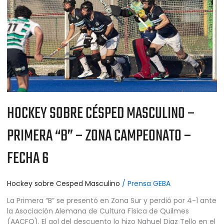
–
PRIMERA
“B”
–
ZONA
CAMPEONATO
–
FECHA
6
HOCKEY SOBRE CÉSPED MASCULINO –
PRIMERA “B” – ZONA CAMPEONATO –
FECHA 6
Hockey sobre Cesped Masculino
/
Prensa GEBA
La Primera “B” se presentó en Zona Sur y perdió por 4-1 ante
la Asociación Alemana de Cultura Física de Quilmes
(AACFQ). El gol del descuento lo hizo Nahuel Diaz Tello en el