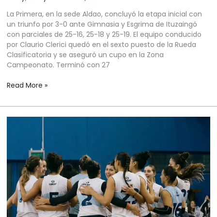
La Primera, en la sede Aldao, concluyó la etapa inicial con
un triunfo por 3-0 ante Gimnasia y Esgrima de Ituzaingó
con parciales de 25-16, 25-18 y 25-19. El equipo conducido
por Claurio Clerici quedó en el sexto puesto de la Rueda
Clasificatoria y se aseguró un cupo en la Zona
Campeonato. Terminó con 27
Read More »
VÓLEY
FEMENINO
–
PRIMERA
DIVISIÓN
–
RUEDA
CLASIFICATORIA
–
FECHA