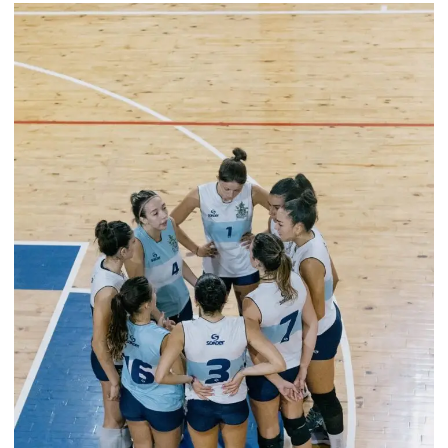
VÓLEY
FEMENINO
–
PRIMERA
DIVISIÓN
–
RUEDA
CLASIFICATORIA
–
FECHA
13