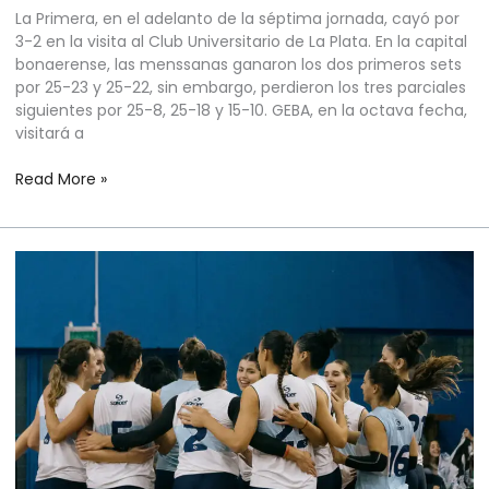
La Primera, en el adelanto de la séptima jornada, cayó por
3-2 en la visita al Club Universitario de La Plata. En la capital
bonaerense, las menssanas ganaron los dos primeros sets
por 25-23 y 25-22, sin embargo, perdieron los tres parciales
siguientes por 25-8, 25-18 y 15-10. GEBA, en la octava fecha,
visitará a
Read More »
VÓLEY
FEMENINO
–
PRIMERA
DIVISIÓN
–
RUEDA
CLASIFICATORIA
–
FECHA