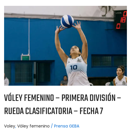
VÓLEY
FEMENINO
–
PRIMERA
DIVISIÓN
–
RUEDA
CLASIFICATORIA
–
FECHA
7
VÓLEY FEMENINO – PRIMERA DIVISIÓN –
RUEDA CLASIFICATORIA – FECHA 7
Voley
,
Vóley femenino
/
Prensa GEBA