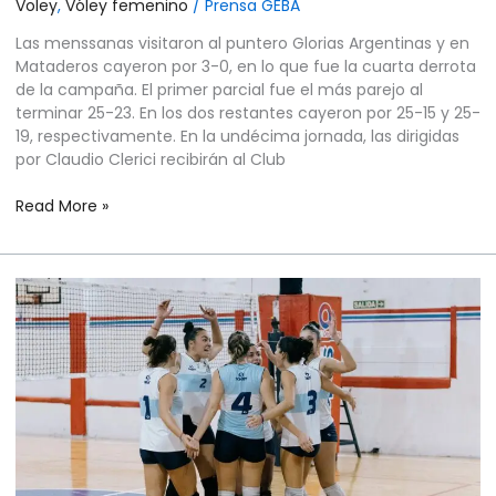
Voley
,
Vóley femenino
/
Prensa GEBA
Las menssanas visitaron al puntero Glorias Argentinas y en
Mataderos cayeron por 3-0, en lo que fue la cuarta derrota
de la campaña. El primer parcial fue el más parejo al
terminar 25-23. En los dos restantes cayeron por 25-15 y 25-
19, respectivamente. En la undécima jornada, las dirigidas
por Claudio Clerici recibirán al Club
Read More »
VÓLEY
FEMENINO
–
PRIMERA
DIVISIÓN
–
RUEDA
CLASIFICATORIA
–