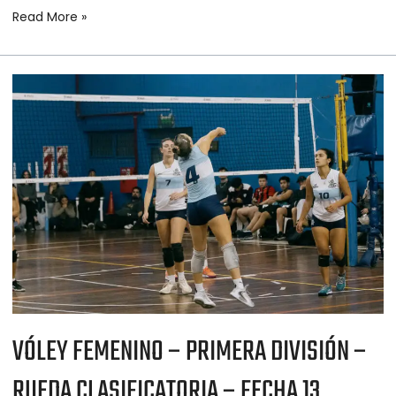
Read More »
VÓLEY
FEMENINO
–
PRIMERA
DIVISIÓN
–
RUEDA
CLASIFICATORIA
–
FECHA
13
VÓLEY FEMENINO – PRIMERA DIVISIÓN –
RUEDA CLASIFICATORIA – FECHA 13