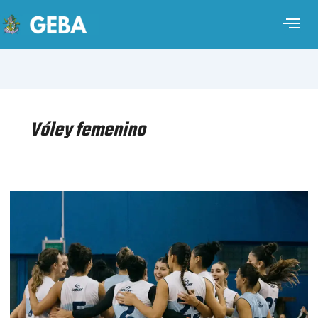
Vóley femenino
VÓLEY
FEMENINO
–
PRIMERA
DIVISIÓN
–
RUEDA
CAMPEONATO