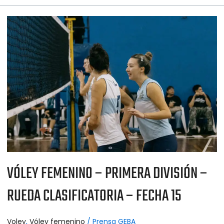
VÓLEY
FEMENINO
–
PRIMERA
DIVISIÓN
–
RUEDA
CLASIFICATORIA
–
FECHA
15
VÓLEY FEMENINO – PRIMERA DIVISIÓN –
RUEDA CLASIFICATORIA – FECHA 15
Voley
,
Vóley femenino
/
Prensa GEBA