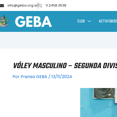
info@geba.org.ar
11 2458.3538
CLUB
ACTIVIDAD
VÓLEY MASCULINO – SEGUNDA DIVIS
Por
Prensa GEBA
/
13/11/2024