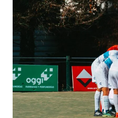
MASCULINO
–
TORNEO
METROPOLITANO
–
FECHA
2