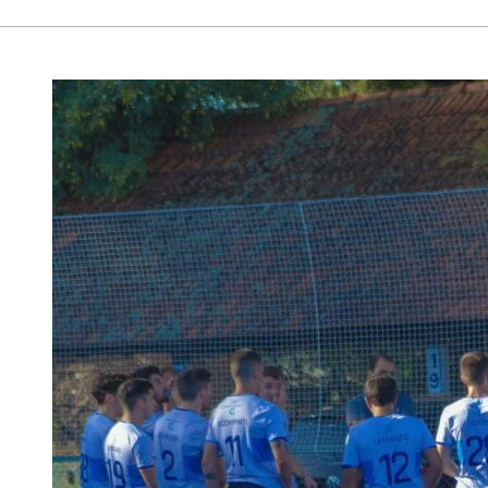
HOCKEY
SOBRE
CÉSPED
MASCULINO
–
PRIMERA
“B”
–
FECHA
2