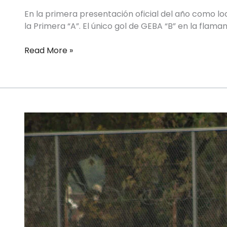
En la primera presentación oficial del año como lo
la Primera “A”. El único gol de GEBA “B” en la flam
Read More »
HOCKEY
SOBRE
CÉSPED
MASCULINO
–
PRIMERA
“B”
–
FECHA