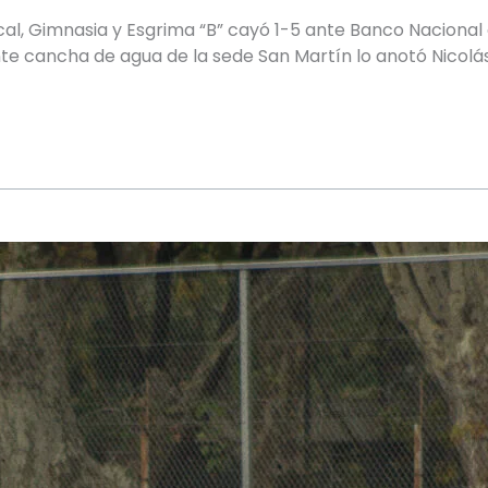
cal, Gimnasia y Esgrima “B” cayó 1-5 ante Banco Nacional
ante cancha de agua de la sede San Martín lo anotó Nicolá