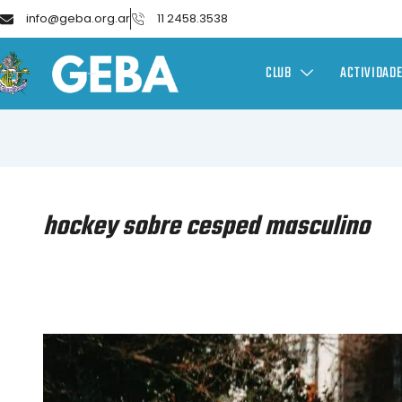
info@geba.org.ar
11 2458.3538
CLUB
ACTIVIDAD
hockey sobre cesped masculino
HOCKEY
SOBRE
CÉSPED