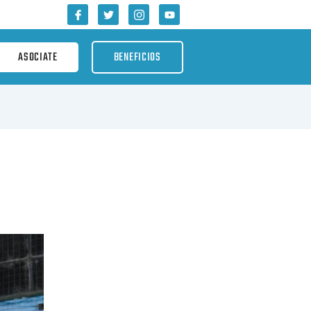
J
T
J
Y
k
w
k
o
i
i
i
u
-
t
-
t
f
t
i
u
ASOCIATE
BENEFICIOS
a
e
n
b
c
r
s
e
e
t
b
a
o
g
o
r
k
a
-
m
l
-
i
1
g
-
h
l
t
i
g
h
t