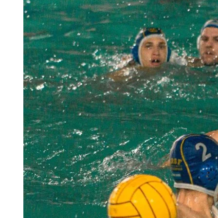
LIGA
NACIONAL
–
FECHA
2