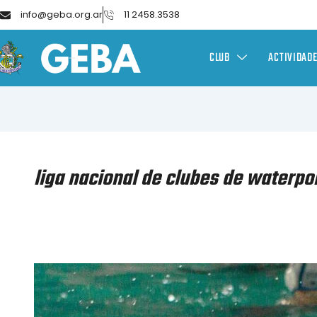
info@geba.org.ar
11 2458.3538
CLUB
ACTIVIDAD
liga nacional de clubes de waterpo
WATERPOLO
MASCULINO
–