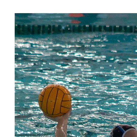
WATERPOLO
MASCULINO
–
LIGA
NACIONAL
–
FECHA
1