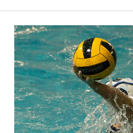
WATERPOLO
FEMENINO
–
LIGA
NACIONAL
–
FECHA
1