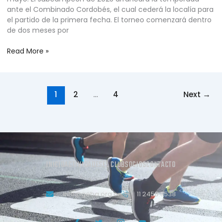
ante el Combinado Cordobés, el cual cederá la localía para
el partido de la primera fecha. El torneo comenzará dentro
de dos meses por
Read More »
1
2
…
4
Next
→
INICIO
ACTIVIDADES
EL CLUB
SOCIOS
CONTACTO
info@geba.org.ar
11 2458.3538
J
T
J
Y