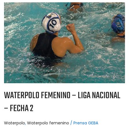
WATERPOLO
FEMENINO
–
LIGA
NACIONAL
–
FECHA
2
WATERPOLO FEMENINO – LIGA NACIONAL
– FECHA 2
Waterpolo
,
Waterpolo femenino
/
Prensa GEBA