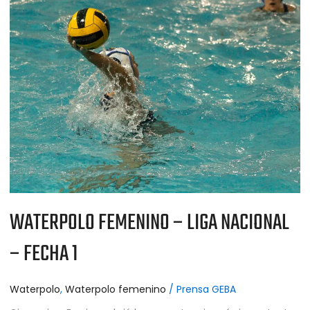
WATERPOLO
FEMENINO
–
LIGA
NACIONAL
–
FECHA
1
WATERPOLO FEMENINO – LIGA NACIONAL
– FECHA 1
Waterpolo
,
Waterpolo femenino
/
Prensa GEBA