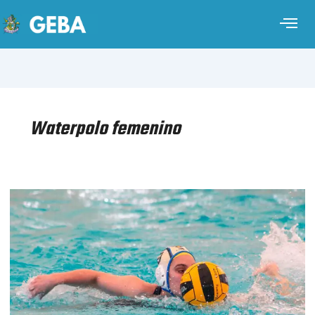
Waterpolo femenino
WATERPOLO
FEMENINO
–
LIGA
NACIONAL
–
FECHA
8