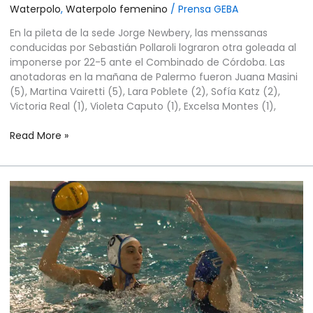
Waterpolo
,
Waterpolo femenino
/
Prensa GEBA
En la pileta de la sede Jorge Newbery, las menssanas
conducidas por Sebastián Pollaroli lograron otra goleada al
imponerse por 22-5 ante el Combinado de Córdoba. Las
anotadoras en la mañana de Palermo fueron Juana Masini
(5), Martina Vairetti (5), Lara Poblete (2), Sofía Katz (2),
Victoria Real (1), Violeta Caputo (1), Excelsa Montes (1),
Read More »
WATERPOLO
FEMENINO
–
LIGA
NACIONAL
–
FECHA
4