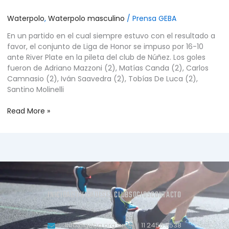
Waterpolo
,
Waterpolo masculino
/
Prensa GEBA
En un partido en el cual siempre estuvo con el resultado a
favor, el conjunto de Liga de Honor se impuso por 16-10
ante River Plate en la pileta del club de Núñez. Los goles
fueron de Adriano Mazzoni (2), Matías Canda (2), Carlos
Camnasio (2), Iván Saavedra (2), Tobías De Luca (2),
Santino Molinelli
Read More »
INICIO
ACTIVIDADES
EL CLUB
SOCIOS
CONTACTO
info@geba.org.ar
11 2458.3538