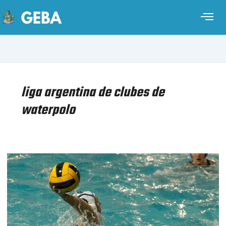
liga argentina de clubes de
waterpolo
WATERPOLO
FEMENINO
–
LIGA
NACIONAL
–
FECHA