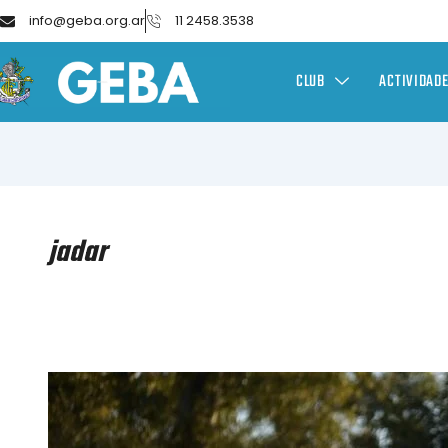
info@geba.org.ar
11 2458.3538
CLUB
ACTIVIDAD
jadar
JUEGOS
ARGENTINOS
DE