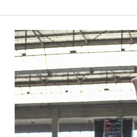
GIMNASIA
ARTÍSTICA
MASCULINA
–
JUEGOS
ARGENTINOS
DE
ALTO
RENDIMIENTO
(JADAR)
ROSARIO
2025