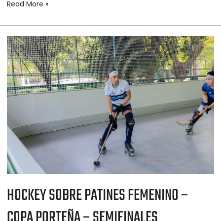
Read More »
HOCKEY
SOBRE
PATINES
FEMENINO
–
COPA
PORTEÑA
–
SEMIFINALES
HOCKEY SOBRE PATINES FEMENINO –
COPA PORTEÑA – SEMIFINALES