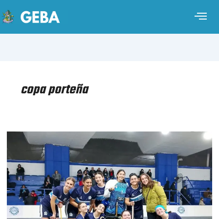
copa porteña
HOCKEY
SOBRE
PATINES
FEMENINO
–
COPA
PORTEÑA
–
FINAL