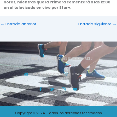
horas, mientras que la Primera comenzará a las 12:00
en el televisado en vivo por Star+.
←
Entrada anterior
Entrada siguiente
→
INICIO
ACTIVIDADES
EL CLUB
SOCIOS
CONTACTO
info@geba.org.ar
11 2458.3538
J
T
J
Y
k
w
k
o
i
i
i
u
-
t
-
t
f
t
i
u
a
e
n
b
c
r
s
e
Copyright © 2024. Todos los derechos reservados
e
t