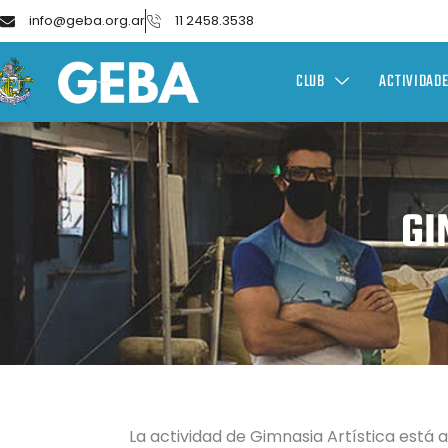
info@geba.org.ar
11 2458.3538
CLUB
ACTIVIDAD
GI
La actividad de Gimnasia Artística está