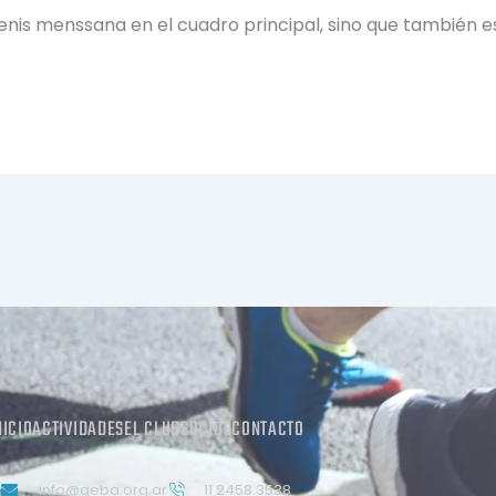
is menssana en el cuadro principal, sino que también est
NICIO
ACTIVIDADES
EL CLUB
SOCIOS
CONTACTO
info@geba.org.ar
11 2458.3538