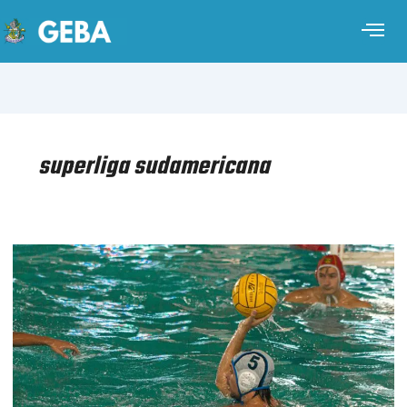
superliga sudamericana
WATERPOLO
MASCULINO
–
SUPERLIGA
SUDAMERICANA
–
ETAPA
1
–