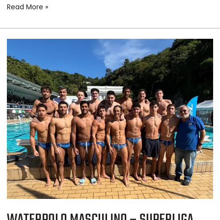
Read More »
WATERPOLO
MASCULINO
–
SUPERLIGA
SUDAMERICANA
–
ETAPA
1