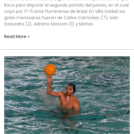
Roca para disputar el segundo partido del jueves, en el cual
cayó por 17-11 ante Fluminense de Brasil. En Villa Soldati los
goles menssanas fueron de Carlos Camnasio (7), Iván
Saavedra (2), Adriano Mazzoni (1) y Matías
Read More »
WATERPOLO
MASCULINO
–
SUPERLIGA
SUDAMERICANA
–
ETAPA
2
–
FECHA
2