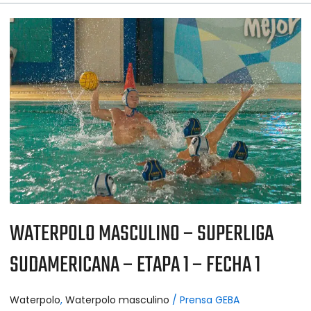
WATERPOLO
MASCULINO
–
SUPERLIGA
SUDAMERICANA
–
ETAPA
1
–
FECHA
1
WATERPOLO MASCULINO – SUPERLIGA
SUDAMERICANA – ETAPA 1 – FECHA 1
Waterpolo
,
Waterpolo masculino
/
Prensa GEBA