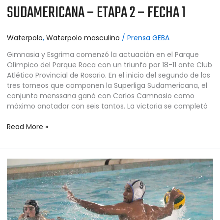
–
SUDAMERICANA – ETAPA 2 – FECHA 1
SUPERLIGA
SUDAMERICANA
–
Waterpolo
,
Waterpolo masculino
/
Prensa GEBA
ETAPA
Gimnasia y Esgrima comenzó la actuación en el Parque
2
Olímpico del Parque Roca con un triunfo por 18-11 ante Club
–
Atlético Provincial de Rosario. En el inicio del segundo de los
FECHA
tres torneos que componen la Superliga Sudamericana, el
1
conjunto menssana ganó con Carlos Camnasio como
máximo anotador con seis tantos. La victoria se completó
Read More »
WATERPOLO
MASCULINO
–
SUPERLIGA
SUDAMERICANA
–