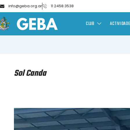
info@geba.org.ar
11 2458.3538
CLUB
ACTIVIDAD
Sol Canda
WATERPOLO
–
CAMPEONATO