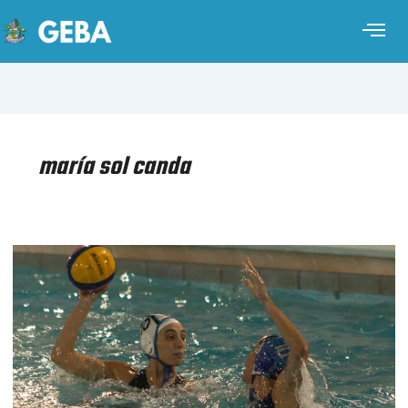
maría sol canda
WATERPOLO
FEMENINO
–
MUNDIAL
SINGAPUR
2025