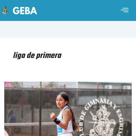
liga de primera
TENIS
–
INTERCLUBES
DE
PRIMERA
DAMAS