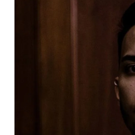
PRIX
DE
SHANGHAI
DE
FLORETE
MASCULINO