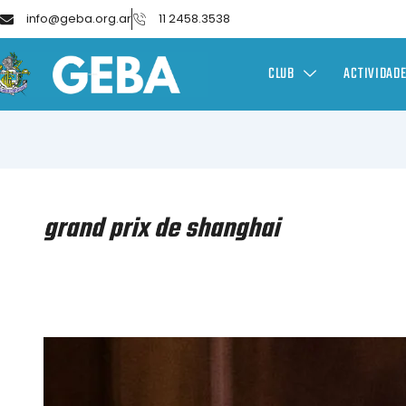
info@geba.org.ar
11 2458.3538
CLUB
ACTIVIDAD
grand prix de shanghai
ESGRIMA
–
GRAND