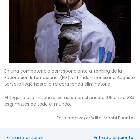
En una competencia correspondiente al ránking de la
Federación Internacional (FIE), el tirador menssana Augusto
Servello llegó hasta la tercera ronda eliminatoria.
Al llegar a esa instancia, se ubicó en el puesto 105 entre 233
esgrimistas de todo el mundo.
Foto archivo/crédito: Mechi Fuentes
←
Entrada anterior
Entrada siguiente
→