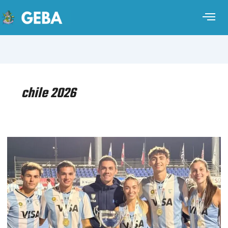
chile 2026
HOCKEY
SOBRE
CÉSPED
–
COPA
PANAMERICANA
JUNIOR
CHILE
2026