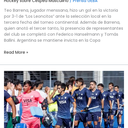
Hockey sobre Cesped Masculino
/
Prensa GEBA
Teo Barrena, jugador menssana, hizo un gol en la victoria
por 3-1 de “Los Leoncitos” ante la selección local en la
tercera fecha del torneo continental. Además de Barrena,
quien anotó el tercer tanto, la presencia de representantes
del club se completó con Federico Hanselmann y Tomás
Ballini. Argentina se mantiene invicta en la Copa
Read More »
HOCKEY
SOBRE
CÉSPED
MASCULINO
–
COPA
PANAMERICANA
JUNIOR
CHILE
2026