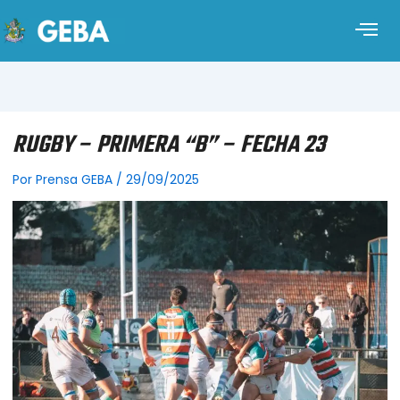
RUGBY – PRIMERA “B” – FECHA 23
Por
Prensa GEBA
/
29/09/2025