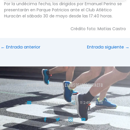
Por la undécima fecha, los dirigidos por Emanuel Perino se
presentarán en Parque Patricios ante el Club Atlético
Huracán el sábado 30 de mayo desde las 17:40 horas.
Crédito foto: Matías Castro
←
Entrada anterior
Entrada siguiente
→
INICIO
ACTIVIDADES
EL CLUB
SOCIOS
CONTACTO
info@geba.org.ar
11 2458.3538
J
T
J
Y
k
w
k
o
i
i
i
u