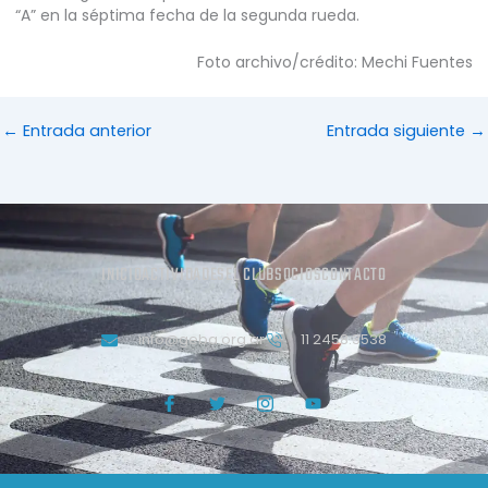
“A” en la séptima fecha de la segunda rueda.
Foto archivo/crédito: Mechi Fuentes
←
Entrada anterior
Entrada siguiente
→
INICIO
ACTIVIDADES
EL CLUB
SOCIOS
CONTACTO
info@geba.org.ar
11 2458.3538
J
T
J
Y
k
w
k
o
i
i
i
u
-
t
-
t
f
t
i
u
a
e
n
b