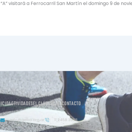
 “A” visitará a Ferrocarril San Martín el domingo 9 de nov
NICIO
ACTIVIDADES
EL CLUB
SOCIOS
CONTACTO
info@geba.org.ar
11 2458.3538