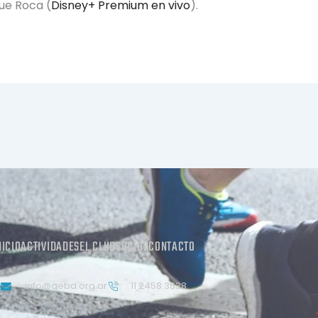
ue Roca (
Disney+ Premium en vivo
).
NICIO
ACTIVIDADES
EL CLUB
SOCIOS
CONTACTO
info@geba.org.ar
11 2458.3538