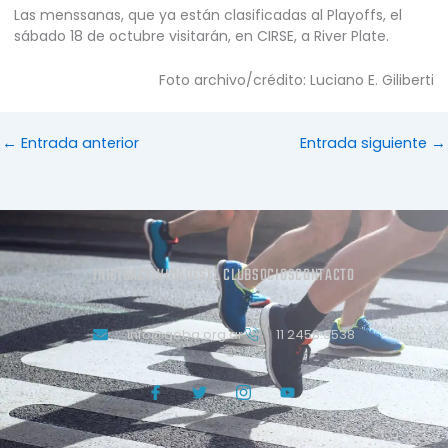
Las menssanas, que ya están clasificadas al Playoffs, el
sábado 18 de octubre visitarán, en CIRSE, a River Plate.
Foto archivo/crédito: Luciano E. Giliberti
←
Entrada anterior
Entrada siguiente
→
INICIO
ACTIVIDADES
EL CLUB
SOCIOS
CONTACTO
info@geba.org.ar
11 2458.3538
J
T
J
Y
k
w
k
o
i
i
i
u
-
t
-
t
f
t
i
u