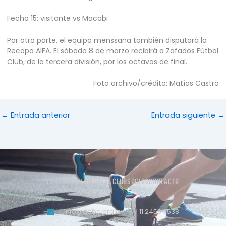
Fecha 15: visitante vs Macabi
Por otra parte, el equipo menssana también disputará la
Recopa AIFA. El sábado 8 de marzo recibirá a Zafados Fútbol
Club, de la tercera división, por los octavos de final.
Foto archivo/crédito: Matías Castro
←
Entrada anterior
Entrada siguiente
→
INICIO
ACTIVIDADES
EL CLUB
SOCIOS
CONTACTO
info@geba.org.ar
11 2458.3538