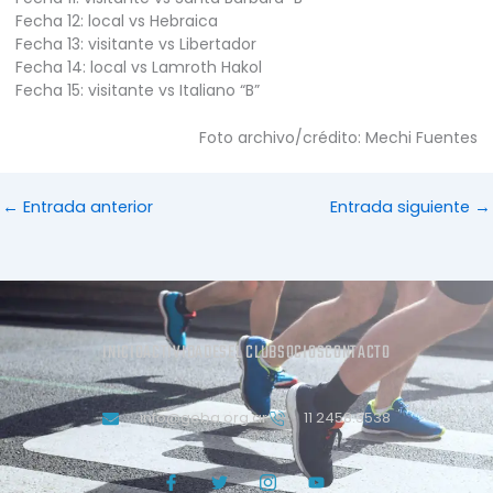
Fecha 12: local vs Hebraica
Fecha 13: visitante vs Libertador
Fecha 14: local vs Lamroth Hakol
Fecha 15: visitante vs Italiano “B”
Foto archivo/crédito: Mechi Fuentes
←
Entrada anterior
Entrada siguiente
→
INICIO
ACTIVIDADES
EL CLUB
SOCIOS
CONTACTO
info@geba.org.ar
11 2458.3538
J
T
J
Y
k
w
k
o