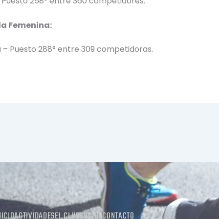
 Puesto 258° entre 360 competidores.
da Femenina:
 – Puesto 288° entre 309 competidoras.
NICIO
ACTIVIDADES
EL CLUB
SOCIOS
CONTACTO