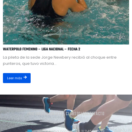
WATERPOLO FEMENINO – LIGA NACIONAL – FECHA 2
La pileta de la sede Jorge Newbery recibió al choque entre
punteros, que tuvo victoria...
Leer más
INICIO
ACTIVIDADES
EL CLUB
SOCIOS
CONTACTO
info@geba.org.ar
11 2458.3538