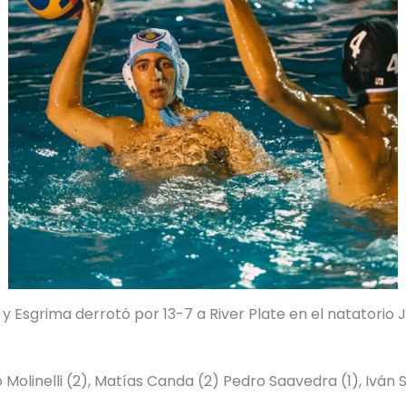
a y Esgrima derrotó por 13-7 a River Plate en el natatori
 Molinelli (2), Matías Canda (2) Pedro Saavedra (1), Iván 