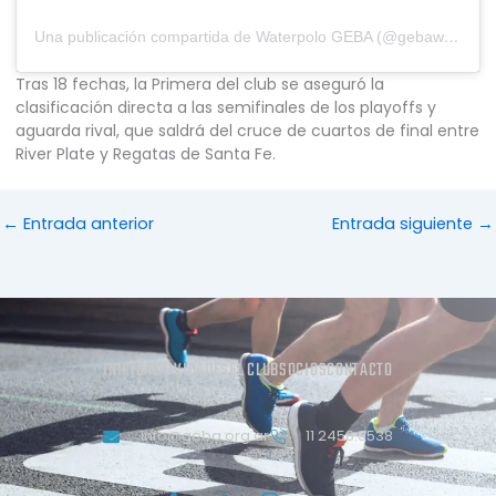
Una publicación compartida de Waterpolo GEBA (@gebawaterpolo)
Tras 18 fechas, la Primera del club se aseguró la
clasificación directa a las semifinales de los playoffs y
aguarda rival, que saldrá del cruce de cuartos de final entre
River Plate y Regatas de Santa Fe.
←
Entrada anterior
Entrada siguiente
→
INICIO
ACTIVIDADES
EL CLUB
SOCIOS
CONTACTO
info@geba.org.ar
11 2458.3538
J
T
J
Y