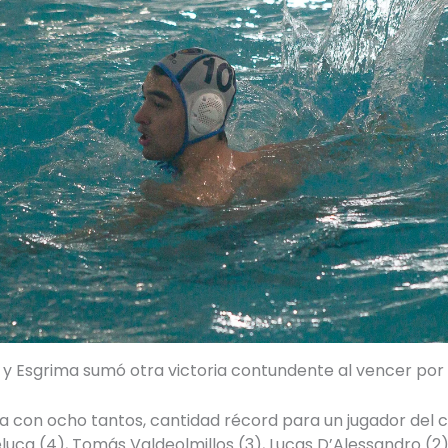
 y Esgrima sumó otra victoria contundente al vencer por 
con ocho tantos, cantidad récord para un jugador del cl
a (4), Tomás Valdeolmillos (3), Lucas D’Alessandro (2), 