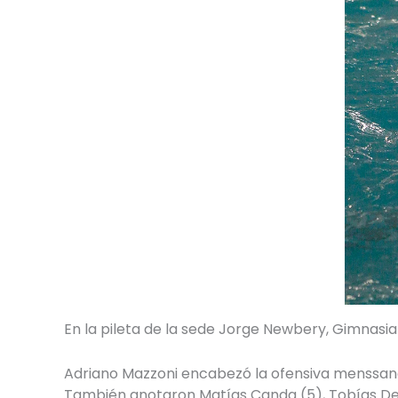
En la pileta de la sede Jorge Newbery, Gimnasia
Adriano Mazzoni encabezó la ofensiva menssana 
También anotaron Matías Canda (5), Tobías Deluc