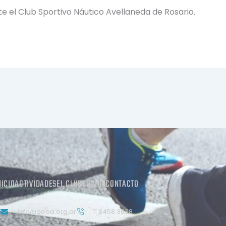
te el Club Sportivo Náutico Avellaneda de Rosario.
NICIO
ACTIVIDADES
EL CLUB
SOCIOS
CONTACTO
info@geba.org.ar
11 2458.3538