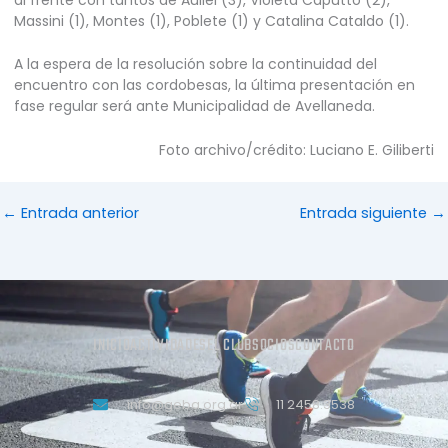
Massini (1), Montes (1), Poblete (1) y Catalina Cataldo (1).
A la espera de la resolución sobre la continuidad del
encuentro con las cordobesas, la última presentación en
fase regular será ante Municipalidad de Avellaneda.
Foto archivo/crédito: Luciano E. Giliberti
←
Entrada anterior
Entrada siguiente
→
INICIO
ACTIVIDADES
EL CLUB
SOCIOS
CONTACTO
info@geba.org.ar
11 2458.3538