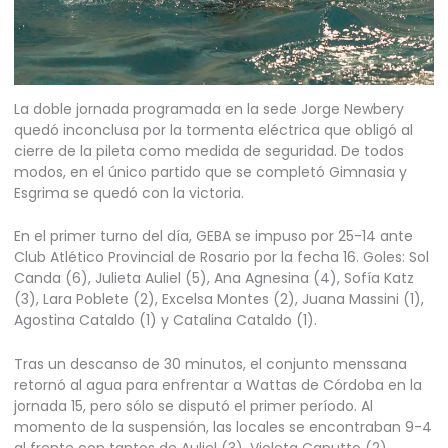
La doble jornada programada en la sede Jorge Newbery
quedó inconclusa por la tormenta eléctrica que obligó al
cierre de la pileta como medida de seguridad. De todos
modos, en el único partido que se completó Gimnasia y
Esgrima se quedó con la victoria.
En el primer turno del día, GEBA se impuso por 25-14 ante
Club Atlético Provincial de Rosario por la fecha 16. Goles: Sol
Canda (6), Julieta Auliel (5), Ana Agnesina (4), Sofía Katz
(3), Lara Poblete (2), Excelsa Montes (2), Juana Massini (1),
Agostina Cataldo (1) y Catalina Cataldo (1).
Tras un descanso de 30 minutos, el conjunto menssana
retornó al agua para enfrentar a Wattas de Córdoba en la
jornada 15, pero sólo se disputó el primer período. Al
momento de la suspensión, las locales se encontraban 9-4
al frente con tantos de Auliel (3), Violeta Caputto (2),