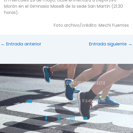
Morón en el Gimnasio Maselli de la sede San Martín (21:30
horas).
Foto archivo/crédito: Mechi Fuentes
←
Entrada anterior
Entrada siguiente
→
INICIO
ACTIVIDADES
EL CLUB
SOCIOS
CONTACTO
info@geba.org.ar
11 2458.3538
J
T
J
Y
k
w
k
o
i
i
i
u
-
t
-
t