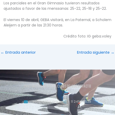
Los parciales en el Gran Gimnasio tuvieron resultados
ajustados a favor de las menssanas: 25-22, 25-18 y 25-22.
El viernes 10 de abril, GEBA visitará, en La Paternal, a Scholem
Aleijem a partir de las 21:30 horas.
Crédito foto: IG geba.voley
←
Entrada anterior
Entrada siguiente
→
INICIO
ACTIVIDADES
EL CLUB
SOCIOS
CONTACTO
info@geba.org.ar
11 2458.3538
J
T
J
Y