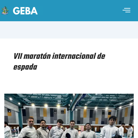
VII maratón internacional de
espada
ESGRIMA
–
VII
MARATÓN
INTERNACIONAL
DE
ESPADA