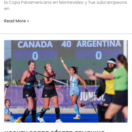
la Copa Panamericana en Montevideo y fue subcampeona
en
Read More »
HOCKEY
SOBRE
CÉSPED
FEMENINO
–
JUEGOS
PANAMERICANOS
JUNIOR
ASUNCIÓN
2025