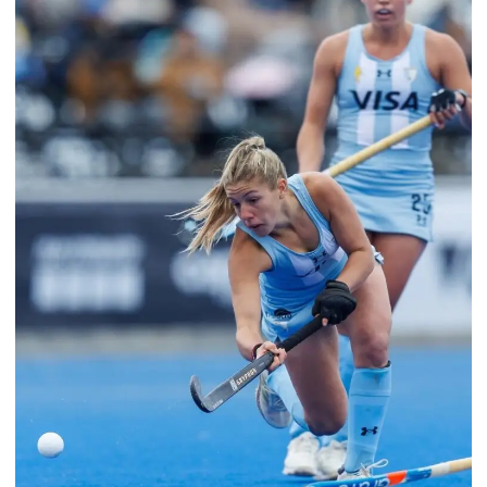
SOBRE
CÉSPED
FEMENINO
–
COPA
PANAMERICANA
URUGUAY
2025