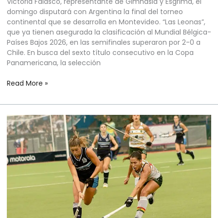
Victoria Falasco, representante de Gimnasia y Esgrima, el
domingo disputará con Argentina la final del torneo
continental que se desarrolla en Montevideo. “Las Leonas”,
que ya tienen asegurada la clasificación al Mundial Bélgica-
Países Bajos 2026, en las semifinales superaron por 2-0 a
Chile. En busca del sexto título consecutivo en la Copa
Panamericana, la selección
Read More »
HOCKEY
SOBRE
CÉSPED
FEMENINO
–
“LAS
LEONAS”
–
COPA
PANAMERICANA