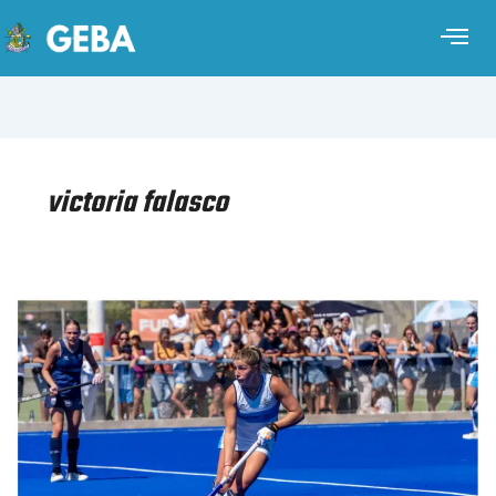
victoria falasco
HOCKEY
SOBRE
CÉSPED
FEMENINO
–
GIRA
POR
CHINA