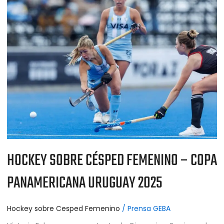
SOBRE
CÉSPED
FEMENINO
–
COPA
PANAMERICANA
URUGUAY
2025
HOCKEY SOBRE CÉSPED FEMENINO – COPA
PANAMERICANA URUGUAY 2025
Hockey sobre Cesped Femenino
/
Prensa GEBA