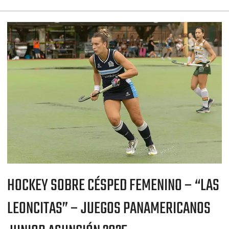
HOCKEY
SOBRE
CÉSPED
FEMENINO
–
“LAS
LEONCITAS”
–
JUEGOS
PANAMERICANOS
JUNIOR
ASUNCIÓN
2025
HOCKEY SOBRE CÉSPED FEMENINO – “LAS
LEONCITAS” – JUEGOS PANAMERICANOS