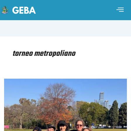
torneo metropoliano
GOLF
–
TORNEO
METROPOLITANO
PAR
3
DE
DAMAS
–