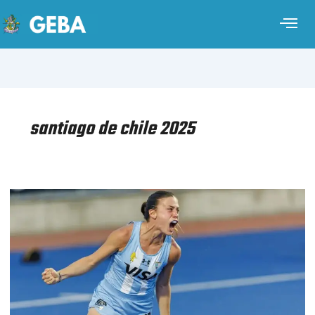
santiago de chile 2025
HOCKEY
SOBRE
CÉSPED
FEMENINO
–
MUNDIAL
JUNIOR
–
CHILE