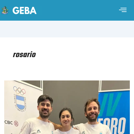
rosario
IV
FORO
DE
ATLETAS