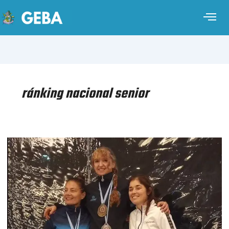
ránking nacional senior
ESGRIMA
–
TERCERA
PRUEBA
DEL
RÁNKING
NACIONAL
CATEGORÍA
MÁSTER