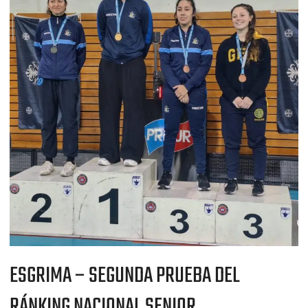
PRUEBA
DEL
RÁNKING
NACIONAL
SENIOR
ESGRIMA – SEGUNDA PRUEBA DEL
RÁNKING NACIONAL SENIOR