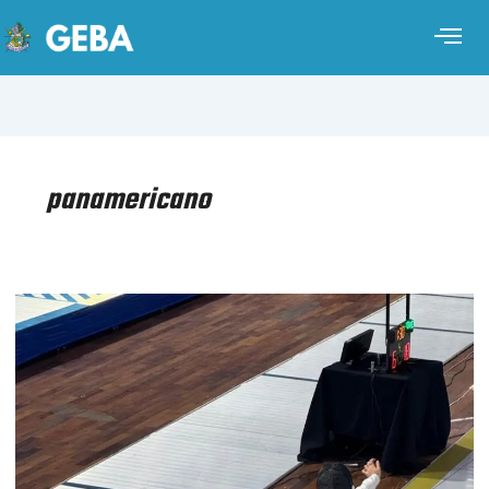
panamericano
ESGRIMA
–
CAMPEONATO
PANAMERICANO
JUVENILES
Y
CADETES
2025