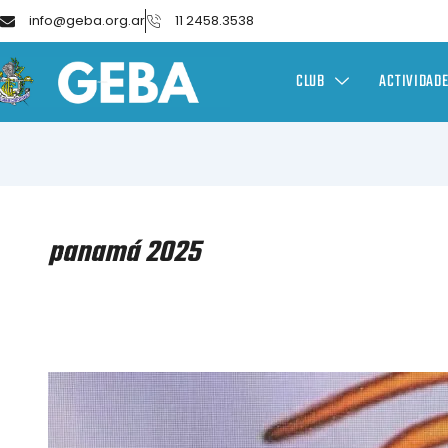
info@geba.org.ar
11 2458.3538
CLUB
ACTIVIDAD
panamá 2025
GIMNASIA
ARTÍSTICA
MASCULINA