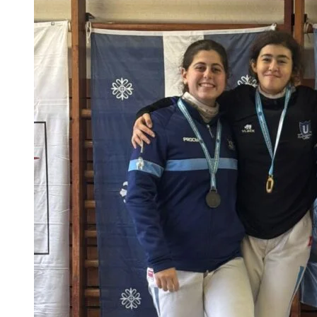
RANKING
NACIONAL
DE
ESGRIMA
CATEGORÍAS
CADETES
Y
JUVENILES
2025