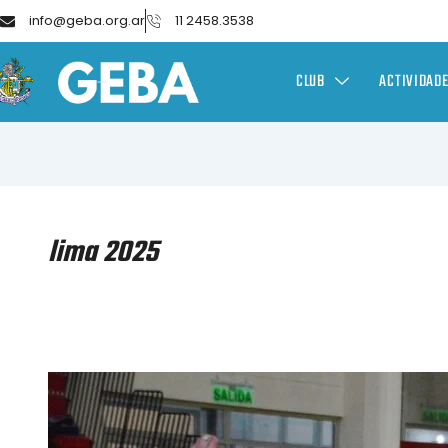
info@geba.org.ar
11 2458.3538
CLUB
ACTIVIDAD
lima 2025
ESGRIMA
–
CAMPEONATO