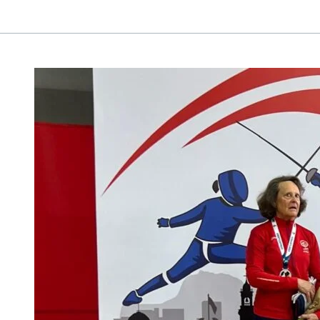
ESGRIMA
–
PANAMERICANO
CATEGORÍA
VETERANOS
Y
CADETES
LIMA
2025