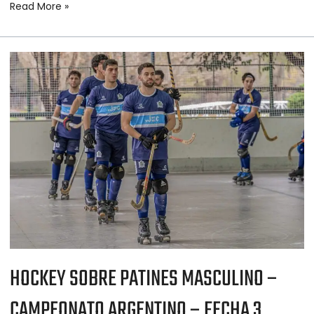
Read More »
HOCKEY
SOBRE
PATINES
MASCULINO
–
CAMPEONATO
ARGENTINO
–
FECHA
3
HOCKEY SOBRE PATINES MASCULINO –
CAMPEONATO ARGENTINO – FECHA 3