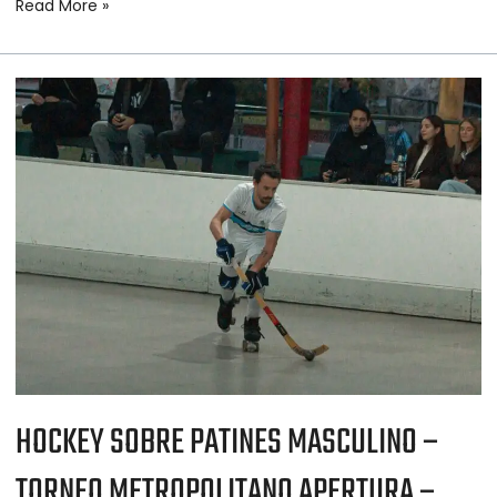
Read More »
HOCKEY
SOBRE
PATINES
MASCULINO
–
TORNEO
METROPOLITANO
APERTURA
–
FECHA
17
HOCKEY SOBRE PATINES MASCULINO –
TORNEO METROPOLITANO APERTURA –