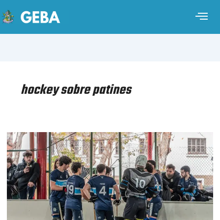
hockey sobre patines
HOCKEY
SOBRE
PATINES
MASCULINO
–
CAMPEONATO
ARGENTINO
–
CUARTOS