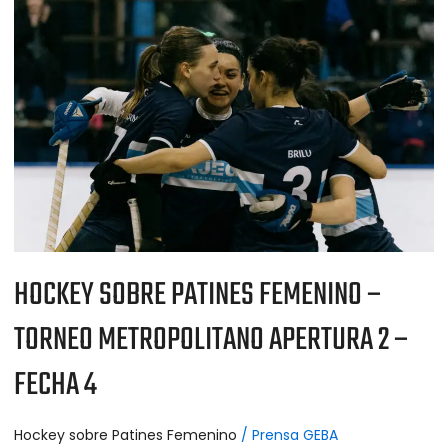
SOBRE
PATINES
FEMENINO
–
TORNEO
METROPOLITANO
APERTURA
2
–
FECHA
4
HOCKEY SOBRE PATINES FEMENINO –
TORNEO METROPOLITANO APERTURA 2 –
FECHA 4
Hockey sobre Patines Femenino
/
Prensa GEBA