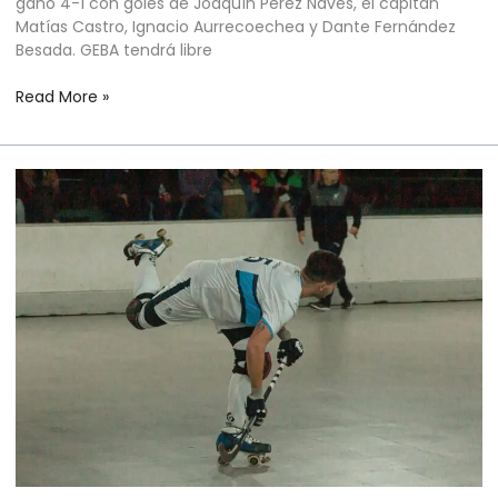
ganó 4-1 con goles de Joaquín Pérez Naves, el capitán
Matías Castro, Ignacio Aurrecoechea y Dante Fernández
Besada. GEBA tendrá libre
Read More »
HOCKEY
SOBRE
PATINES
MASCULINO
–
TORNEO
METROPOLITANO
APERTURA
–
FECHA
16