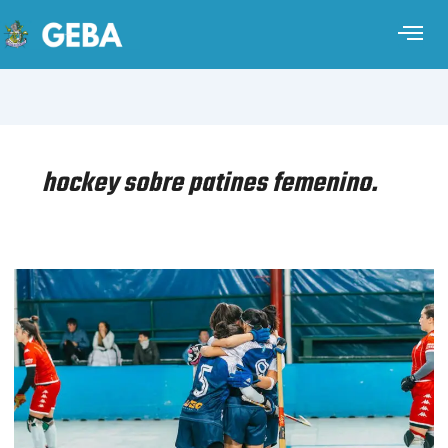
hockey sobre patines femenino.
HOCKEY
SOBRE
PATINES
FEMENINO
–
TORNEO
METROPOLITANO
APERTURA
–