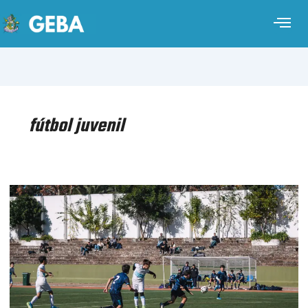
fútbol juvenil
FÚTBOL
MASCULINO
REPRESENTATIVO
–
LIGA
LIDE